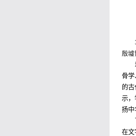
殷墟
骨学
的古
示，
扬中
在文