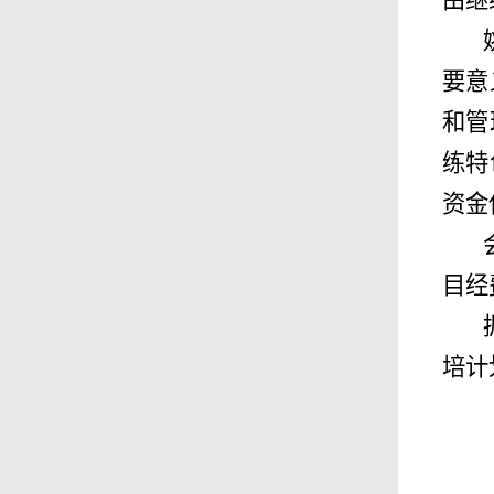
由继
要意
和管
练特
资金
目经
培计