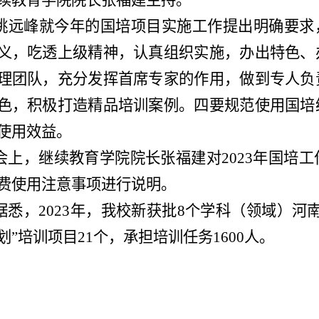
续教育学院院长张福建主持。
姚远峰就今年的国培项目实施工作提出明确要求
义，吃透上级精神，认真组织实施，办出特色、
理团队，充分发挥首席专家的作用，做到专人负
色，积极打造精品培训案例。四要规范使用国培
使用效益。
会上，继续教育学院院长张福建对
2023
年国培工
费使用注意事项进行说明。
据悉，
2023
年，我校新获批
8
个学科（领域）河
划”培训项目
21
个，承担培训任务
1600
人。