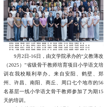
9
月
2
日
-16
日，由文学院承办的“义教薄改
（
2025
）”省级骨干教师培育项目小学语文培
训在我校顺利举办。来自安阳、鹤壁、郑
州、许昌、南阳、商丘、周口七个地市的
56
名基层一线小学语文骨干教师参加了为期
15
天的培训。