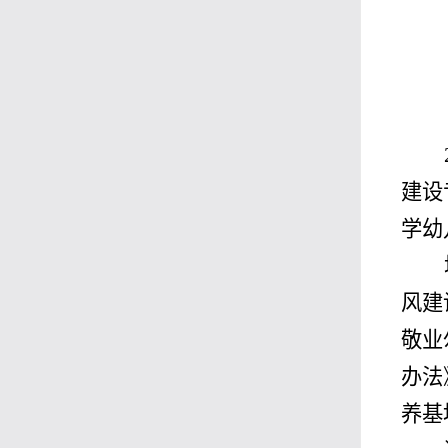
建设
学幼
风建
敬业
办法
养基