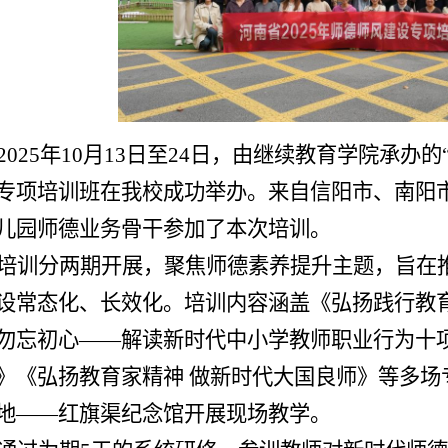
2025
年
10
月
13
日至
24
日，由继续教育学院承办的
专项培训班在我校成功举办。来自信阳市、南阳
儿园师德业务骨干参加了本次培训。
培训分两期开展，聚焦师德素养提升主题，旨在
设常态化、长效化。培训内容涵盖《弘扬践行教育
勿忘初心——解读新时代中小学教师职业行为十
》《弘扬教育家精神 做新时代大国良师》等多场
地——红旗渠纪念馆开展现场教学。