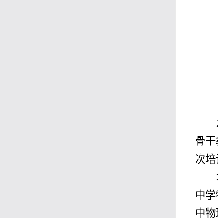
骨干
次培
中学
中物