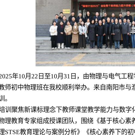
2025
年
10
月
22
日至
10
月
31
日，由物理与电气工程
教师初中物理班在我校顺利举办。来自南阳市与
训。
培训聚焦新课标理念下教师课堂教学能力与数字
物理教育专家组成授课团队，围绕《基于核心素
理
STSE
教育理论与案例分析》《核心素养下的初